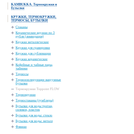
KAMBUKKA. Термокружки и
бутылки
КРУЖКИ, ТЕРМОКРУЖКИ,
ТЕРМОСЫ, БУТЫЛКИ
Стаканы
Керамические кружки по 3
рубля (ликвидация)
Кружки металлические
Кружки для гравировки
Кружки для сублимации
Кружки керамические
Кофейные и чайные пары,
чайники
Термосы
Термоизолирующие вакуумные
бутылки
Термокружки Toppoint FLOW
Термокружки
Термостаканы (тумблеры)
Бутылки для воды тритан,
силикон, пластик
Бутылки для воды: стекло
Бутылки для воды: металл
Фляжки