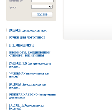
Наличие от
Бренд:
ПОДБОР
BE SAFE. Здоровье и гигиена
РУЧКИ ДЛЯ ЛОГОТИПОВ
ПРОМОАССОРТИ
БЛОКНОТЫ, ЕЖЕДНЕВНИКИ,
СТИКЕРЫ, ВИЗИТНИЦЫ
PARKER PEN (инструменты для
письма)
WATERMAN (инструменты для
письма)
ROTRING (инструменты для
письма)
PININFARINA SEGNO (инструменты
для письма)
CONTIGO (Термокружки и
бутылки)