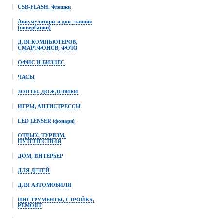
USB-FLASH. Флешки
Аккумуляторы и док-станции
(повербанки)
ДЛЯ КОМПЬЮТЕРОВ,
СМАРТФОНОВ, ФОТО
ОФИС И БИЗНЕС
ЧАСЫ
ЗОНТЫ, ДОЖДЕВИКИ
ИГРЫ, АНТИСТРЕССЫ
LED LENSER (фонари)
ОТДЫХ, ТУРИЗМ,
ПУТЕШЕСТВИЯ
ДОМ, ИНТЕРЬЕР
ДЛЯ ДЕТЕЙ
ДЛЯ АВТОМОБИЛЯ
ИНСТРУМЕНТЫ, СТРОЙКА,
РЕМОНТ