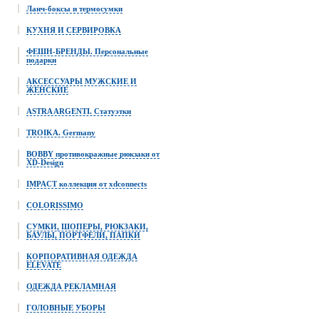
Ланч-боксы и термосумки
КУХНЯ И СЕРВИРОВКА
ФЕШН-БРЕНДЫ. Персональные
подарки
АКСЕССУАРЫ МУЖСКИЕ И
ЖЕНСКИЕ
ASTRA ARGENTI. Статуэтки
TROIKA. Germany
BOBBY противокражные рюкзаки от
XD-Design
IMPACT коллекция от xdconnects
COLORISSIMO
СУМКИ, ШОПЕРЫ, РЮКЗАКИ,
БАУЛЫ, ПОРТФЕЛИ, ПАПКИ
КОРПОРАТИВНАЯ ОДЕЖДА
ELEVATE
ОДЕЖДА РЕКЛАМНАЯ
ГОЛОВНЫЕ УБОРЫ