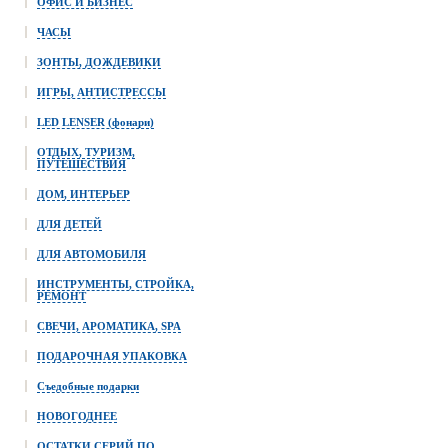
ОФИС И БИЗНЕС
ЧАСЫ
ЗОНТЫ, ДОЖДЕВИКИ
ИГРЫ, АНТИСТРЕССЫ
LED LENSER (фонари)
ОТДЫХ, ТУРИЗМ,
ПУТЕШЕСТВИЯ
ДОМ, ИНТЕРЬЕР
ДЛЯ ДЕТЕЙ
ДЛЯ АВТОМОБИЛЯ
ИНСТРУМЕНТЫ, СТРОЙКА,
РЕМОНТ
СВЕЧИ, АРОМАТИКА, SPA
ПОДАРОЧНАЯ УПАКОВКА
Съедобные подарки
НОВОГОДНЕЕ
ОСТАТКИ СЕРИЙ ПО