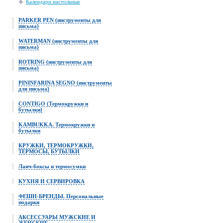
Календари настольные
PARKER PEN (инструменты для
письма)
WATERMAN (инструменты для
письма)
ROTRING (инструменты для
письма)
PININFARINA SEGNO (инструменты
для письма)
CONTIGO (Термокружки и
бутылки)
KAMBUKKA. Термокружки и
бутылки
КРУЖКИ, ТЕРМОКРУЖКИ,
ТЕРМОСЫ, БУТЫЛКИ
Ланч-боксы и термосумки
КУХНЯ И СЕРВИРОВКА
ФЕШН-БРЕНДЫ. Персональные
подарки
АКСЕССУАРЫ МУЖСКИЕ И