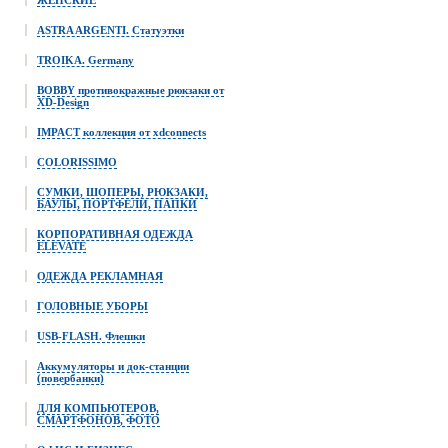
ЖЕНСКИЕ
ASTRA ARGENTI. Статуэтки
TROIKA. Germany
BOBBY противокражные рюкзаки от
XD-Design
IMPACT коллекция от xdconnects
COLORISSIMO
СУМКИ, ШОПЕРЫ, РЮКЗАКИ,
БАУЛЫ, ПОРТФЕЛИ, ПАПКИ
КОРПОРАТИВНАЯ ОДЕЖДА
ELEVATE
ОДЕЖДА РЕКЛАМНАЯ
ГОЛОВНЫЕ УБОРЫ
USB-FLASH. Флешки
Аккумуляторы и док-станции
(повербанки)
ДЛЯ КОМПЬЮТЕРОВ,
СМАРТФОНОВ, ФОТО