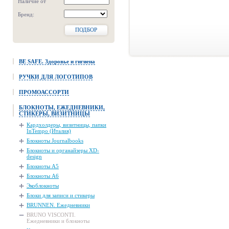
Наличие от
Бренд:
ПОДБОР
BE SAFE. Здоровье и гигиена
РУЧКИ ДЛЯ ЛОГОТИПОВ
ПРОМОАССОРТИ
БЛОКНОТЫ, ЕЖЕДНЕВНИКИ,
СТИКЕРЫ, ВИЗИТНИЦЫ
Кардхолдеры, визитницы, папки
InTempo (Италия)
Блокноты Journalbooks
Блокноты и органайзеры XD-
design
Блокноты А5
Блокноты А6
Экоблокноты
Блоки для записи и стикеры
BRUNNEN. Ежедневники
BRUNO VISCONTI.
Ежедневники и блокноты