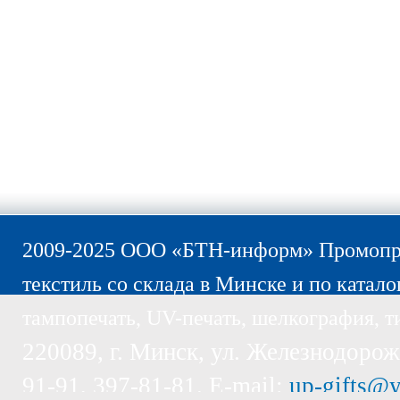
2009-2025 ООО «БТН-информ» Промопро
текстиль со склада в Минске и по катало
тампопечать, UV-печать, шелкография, т
220089, г. Минск, ул. Железнодорожн
91-91, 397-81-81. E-mail:
up-gifts@y