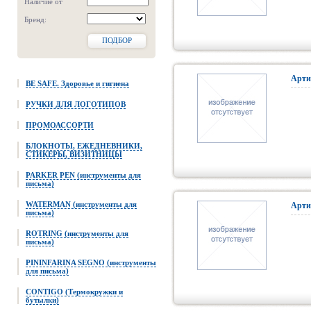
Наличие от
Бренд:
ПОДБОР
Арти
BE SAFE. Здоровье и гигиена
РУЧКИ ДЛЯ ЛОГОТИПОВ
ПРОМОАССОРТИ
БЛОКНОТЫ, ЕЖЕДНЕВНИКИ,
СТИКЕРЫ, ВИЗИТНИЦЫ
PARKER PEN (инструменты для
письма)
WATERMAN (инструменты для
Арти
письма)
ROTRING (инструменты для
письма)
PININFARINA SEGNO (инструменты
для письма)
CONTIGO (Термокружки и
бутылки)