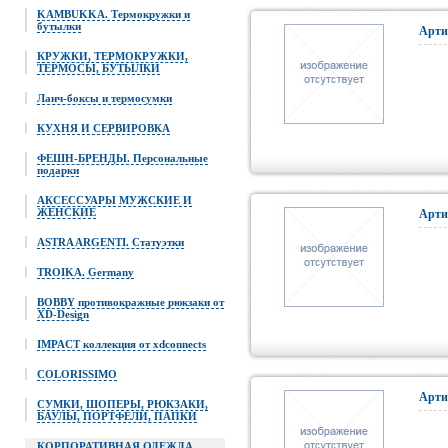
KAMBUKKA. Термокружки и
бутылки
Арти
КРУЖКИ, ТЕРМОКРУЖКИ,
ТЕРМОСЫ, БУТЫЛКИ
Ланч-боксы и термосумки
КУХНЯ И СЕРВИРОВКА
ФЕШН-БРЕНДЫ. Персональные
подарки
АКСЕССУАРЫ МУЖСКИЕ И
ЖЕНСКИЕ
Арти
ASTRA ARGENTI. Статуэтки
TROIKA. Germany
BOBBY противокражные рюкзаки от
XD-Design
IMPACT коллекция от xdconnects
COLORISSIMO
Арти
СУМКИ, ШОПЕРЫ, РЮКЗАКИ,
БАУЛЫ, ПОРТФЕЛИ, ПАПКИ
КОРПОРАТИВНАЯ ОДЕЖДА