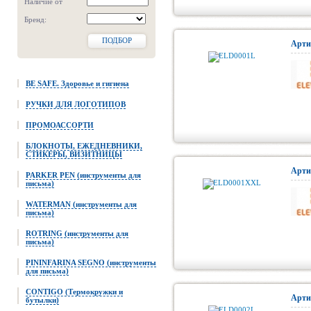
Наличие от
Бренд:
ПОДБОР
Арти
BE SAFE. Здоровье и гигиена
РУЧКИ ДЛЯ ЛОГОТИПОВ
ПРОМОАССОРТИ
БЛОКНОТЫ, ЕЖЕДНЕВНИКИ,
СТИКЕРЫ, ВИЗИТНИЦЫ
Арти
PARKER PEN (инструменты для
письма)
WATERMAN (инструменты для
письма)
ROTRING (инструменты для
письма)
PININFARINA SEGNO (инструменты
для письма)
CONTIGO (Термокружки и
Арти
бутылки)