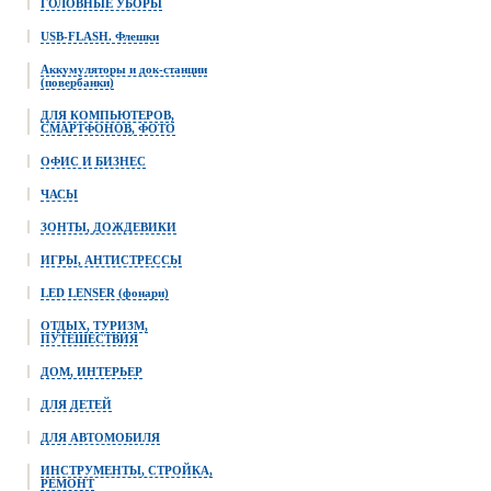
ГОЛОВНЫЕ УБОРЫ
USB-FLASH. Флешки
Аккумуляторы и док-станции
(повербанки)
ДЛЯ КОМПЬЮТЕРОВ,
СМАРТФОНОВ, ФОТО
ОФИС И БИЗНЕС
ЧАСЫ
ЗОНТЫ, ДОЖДЕВИКИ
ИГРЫ, АНТИСТРЕССЫ
LED LENSER (фонари)
ОТДЫХ, ТУРИЗМ,
ПУТЕШЕСТВИЯ
ДОМ, ИНТЕРЬЕР
ДЛЯ ДЕТЕЙ
ДЛЯ АВТОМОБИЛЯ
ИНСТРУМЕНТЫ, СТРОЙКА,
РЕМОНТ