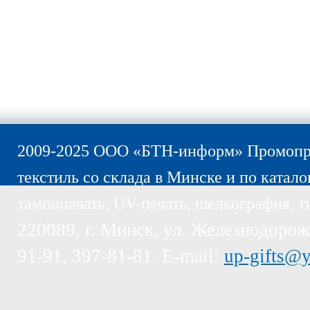
2009-2025 ООО «БТН-информ» Промопро
текстиль со склада в Минске и по катало
тампопечать, UV-печать, шелкография, т
220089, г. Минск, ул. Железнодорожн
91-91, 397-81-81. E-mail:
up-gifts@y
Пожалуйста, обратите внимание, эт
предназначены только для компаний