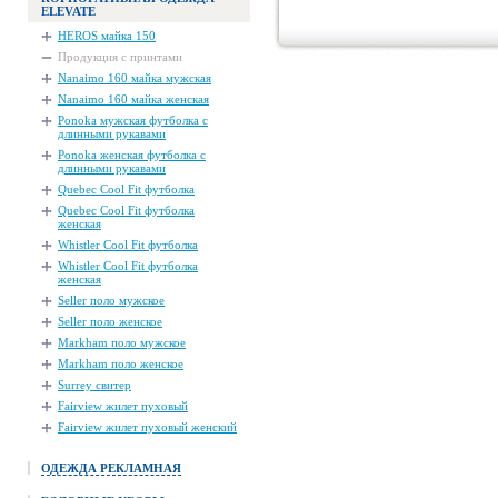
ELEVATE
HEROS майка 150
Продукция с принтами
Nanaimo 160 майка мужская
Nanaimo 160 майка женская
Ponoka мужская футболка с
длинными рукавами
Ponoka женская футболка с
длинными рукавами
Quebec Cool Fit футболка
Quebec Cool Fit футболка
женская
Whistler Cool Fit футболка
Whistler Cool Fit футболка
женская
Seller поло мужское
Seller поло женское
Markham поло мужское
Markham поло женское
Surrey свитер
Fairview жилет пуховый
Fairview жилет пуховый женский
ОДЕЖДА РЕКЛАМНАЯ