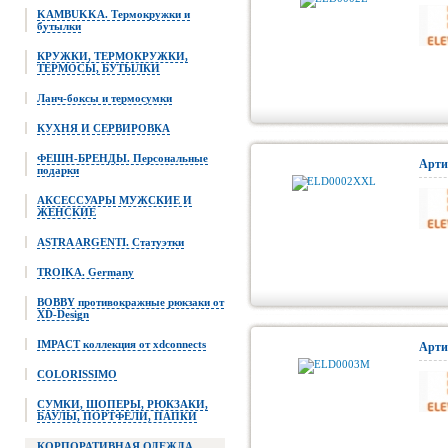
KAMBUKKA. Термокружки и
бутылки
КРУЖКИ, ТЕРМОКРУЖКИ,
ТЕРМОСЫ, БУТЫЛКИ
Ланч-боксы и термосумки
КУХНЯ И СЕРВИРОВКА
ФЕШН-БРЕНДЫ. Персональные
Арти
подарки
АКСЕССУАРЫ МУЖСКИЕ И
ЖЕНСКИЕ
ASTRA ARGENTI. Статуэтки
TROIKA. Germany
BOBBY противокражные рюкзаки от
XD-Design
IMPACT коллекция от xdconnects
Арти
COLORISSIMO
СУМКИ, ШОПЕРЫ, РЮКЗАКИ,
БАУЛЫ, ПОРТФЕЛИ, ПАПКИ
КОРПОРАТИВНАЯ ОДЕЖДА