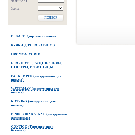
Наличие от
Бренд:
ПОДБОР
BE SAFE. Здоровье и гигиена
РУЧКИ ДЛЯ ЛОГОТИПОВ
ПРОМОАССОРТИ
БЛОКНОТЫ, ЕЖЕДНЕВНИКИ,
СТИКЕРЫ, ВИЗИТНИЦЫ
PARKER PEN (инструменты для
письма)
WATERMAN (инструменты для
письма)
ROTRING (инструменты для
письма)
PININFARINA SEGNO (инструменты
для письма)
CONTIGO (Термокружки и
бутылки)