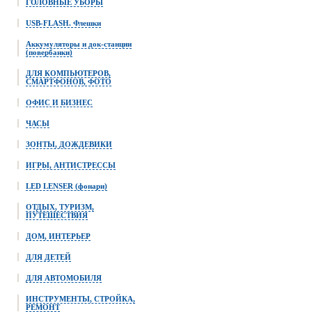
ГОЛОВНЫЕ УБОРЫ
USB-FLASH. Флешки
Аккумуляторы и док-станции
(повербанки)
ДЛЯ КОМПЬЮТЕРОВ,
СМАРТФОНОВ, ФОТО
ОФИС И БИЗНЕС
ЧАСЫ
ЗОНТЫ, ДОЖДЕВИКИ
ИГРЫ, АНТИСТРЕССЫ
LED LENSER (фонари)
ОТДЫХ, ТУРИЗМ,
ПУТЕШЕСТВИЯ
ДОМ, ИНТЕРЬЕР
ДЛЯ ДЕТЕЙ
ДЛЯ АВТОМОБИЛЯ
ИНСТРУМЕНТЫ, СТРОЙКА,
РЕМОНТ