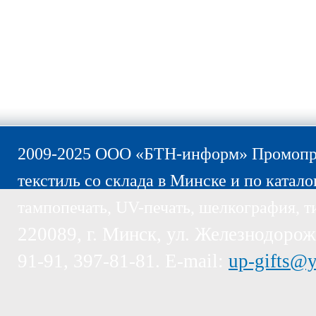
2009-2025 ООО «БТН-информ» Промопро
текстиль со склада в Минске и по катало
тампопечать, UV-печать, шелкография, т
220089, г. Минск, ул. Железнодорожн
91-91, 397-81-81. E-mail:
up-gifts@y
Пожалуйста, обратите внимание, эт
предназначены только для компаний