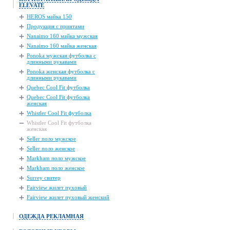
ELEVATE
HEROS майка 150
Продукция с принтами
Nanaimo 160 майка мужская
Nanaimo 160 майка женская
Ponoka мужская футболка с
длинными рукавами
Ponoka женская футболка с
длинными рукавами
Quebec Cool Fit футболка
Quebec Cool Fit футболка
женская
Whistler Cool Fit футболка
Whistler Cool Fit футболка
женская
Seller поло мужское
Seller поло женское
Markham поло мужское
Markham поло женское
Surrey свитер
Fairview жилет пуховый
Fairview жилет пуховый женский
ОДЕЖДА РЕКЛАМНАЯ