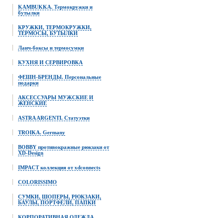
KAMBUKKA. Термокружки и
бутылки
КРУЖКИ, ТЕРМОКРУЖКИ,
ТЕРМОСЫ, БУТЫЛКИ
Ланч-боксы и термосумки
КУХНЯ И СЕРВИРОВКА
ФЕШН-БРЕНДЫ. Персональные
подарки
АКСЕССУАРЫ МУЖСКИЕ И
ЖЕНСКИЕ
ASTRA ARGENTI. Статуэтки
TROIKA. Germany
BOBBY противокражные рюкзаки от
XD-Design
IMPACT коллекция от xdconnects
COLORISSIMO
СУМКИ, ШОПЕРЫ, РЮКЗАКИ,
БАУЛЫ, ПОРТФЕЛИ, ПАПКИ
КОРПОРАТИВНАЯ ОДЕЖДА