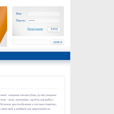
Имя:
Пароль:
Регистрация
ВХОД
ПОИСК
мент: складные плоскогубцы, ручки покрыты
али - пила, напильник, скребок для рыбы с
бутылок, крестообразная и плочкая отвертки.,
-липучкой и шлейкой для закрепления на