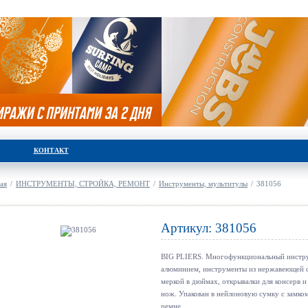
КОНТАКТ
ая
/
ИНСТРУМЕНТЫ, СТРОЙКА, РЕМОНТ
/
Инструменты, мультитулы
/
381056
Артикул: 381056
BIG PLIERS. Многофункциональный инстру
алюминием, инструменты из нержавеющей ст
меркой в дюймах, открывалки для консерв и 
нож. Упакован в нейлоновую сумку с замком
ремне.