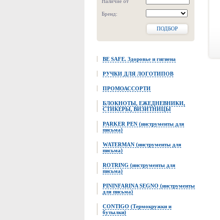
Наличие от
Бренд:
ПОДБОР
BE SAFE. Здоровье и гигиена
РУЧКИ ДЛЯ ЛОГОТИПОВ
ПРОМОАССОРТИ
БЛОКНОТЫ, ЕЖЕДНЕВНИКИ,
СТИКЕРЫ, ВИЗИТНИЦЫ
PARKER PEN (инструменты для
письма)
WATERMAN (инструменты для
письма)
ROTRING (инструменты для
письма)
PININFARINA SEGNO (инструменты
для письма)
CONTIGO (Термокружки и
бутылки)