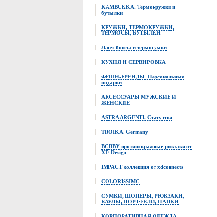
KAMBUKKA. Термокружки и
бутылки
КРУЖКИ, ТЕРМОКРУЖКИ,
ТЕРМОСЫ, БУТЫЛКИ
Ланч-боксы и термосумки
КУХНЯ И СЕРВИРОВКА
ФЕШН-БРЕНДЫ. Персональные
подарки
АКСЕССУАРЫ МУЖСКИЕ И
ЖЕНСКИЕ
ASTRA ARGENTI. Статуэтки
TROIKA. Germany
BOBBY противокражные рюкзаки от
XD-Design
IMPACT коллекция от xdconnects
COLORISSIMO
СУМКИ, ШОПЕРЫ, РЮКЗАКИ,
БАУЛЫ, ПОРТФЕЛИ, ПАПКИ
КОРПОРАТИВНАЯ ОДЕЖДА