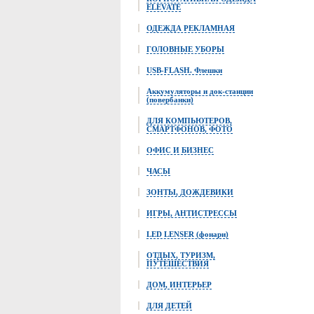
ELEVATE
ОДЕЖДА РЕКЛАМНАЯ
ГОЛОВНЫЕ УБОРЫ
USB-FLASH. Флешки
Аккумуляторы и док-станции
(повербанки)
ДЛЯ КОМПЬЮТЕРОВ,
СМАРТФОНОВ, ФОТО
ОФИС И БИЗНЕС
ЧАСЫ
ЗОНТЫ, ДОЖДЕВИКИ
ИГРЫ, АНТИСТРЕССЫ
LED LENSER (фонари)
ОТДЫХ, ТУРИЗМ,
ПУТЕШЕСТВИЯ
ДОМ, ИНТЕРЬЕР
ДЛЯ ДЕТЕЙ