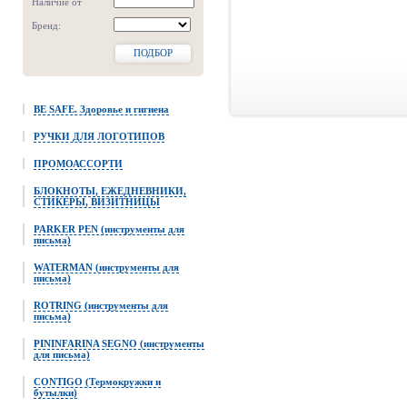
Наличие от
Бренд:
ПОДБОР
BE SAFE. Здоровье и гигиена
РУЧКИ ДЛЯ ЛОГОТИПОВ
ПРОМОАССОРТИ
БЛОКНОТЫ, ЕЖЕДНЕВНИКИ,
СТИКЕРЫ, ВИЗИТНИЦЫ
PARKER PEN (инструменты для
письма)
WATERMAN (инструменты для
письма)
ROTRING (инструменты для
письма)
PININFARINA SEGNO (инструменты
для письма)
CONTIGO (Термокружки и
бутылки)