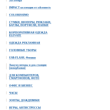
XD-Design
IMPACT коллекция от xdconnects
COLORISSIMO
СУМКИ, ШОПЕРЫ, РЮКЗАКИ,
БАУЛЫ, ПОРТФЕЛИ, ПАПКИ
КОРПОРАТИВНАЯ ОДЕЖДА
ELEVATE
ОДЕЖДА РЕКЛАМНАЯ
ГОЛОВНЫЕ УБОРЫ
USB-FLASH. Флешки
Аккумуляторы и док-станции
(повербанки)
ДЛЯ КОМПЬЮТЕРОВ,
СМАРТФОНОВ, ФОТО
ОФИС И БИЗНЕС
ЧАСЫ
ЗОНТЫ, ДОЖДЕВИКИ
ИГРЫ, АНТИСТРЕССЫ