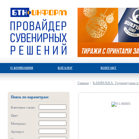
О КОМПАНИИ
КАТАЛОГ
КОНТАКТ
Главная
/
KAMBUKKA. Термокружки и 
Поиск по параметрам:
Ключевое слово:
Цвет
Материал
Артикул