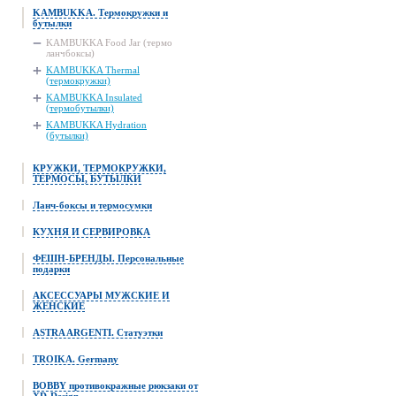
KAMBUKKA. Термокружки и
бутылки
KAMBUKKA Food Jar (термо
ланчбоксы)
KAMBUKKA Thermal
(термокружки)
KAMBUKKA Insulated
(термобутылки)
KAMBUKKA Hydration
(бутылки)
КРУЖКИ, ТЕРМОКРУЖКИ,
ТЕРМОСЫ, БУТЫЛКИ
Ланч-боксы и термосумки
КУХНЯ И СЕРВИРОВКА
ФЕШН-БРЕНДЫ. Персональные
подарки
АКСЕССУАРЫ МУЖСКИЕ И
ЖЕНСКИЕ
ASTRA ARGENTI. Статуэтки
TROIKA. Germany
BOBBY противокражные рюкзаки от