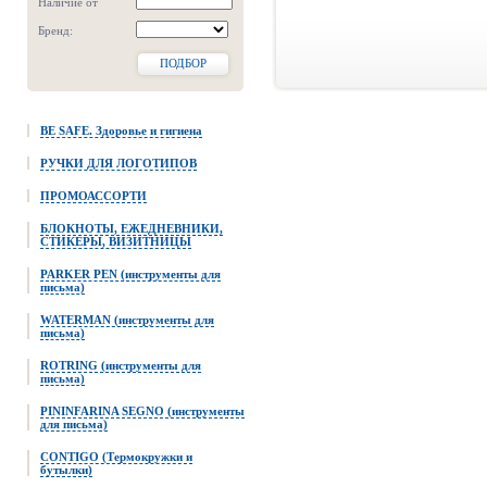
Наличие от
Бренд:
ПОДБОР
BE SAFE. Здоровье и гигиена
РУЧКИ ДЛЯ ЛОГОТИПОВ
ПРОМОАССОРТИ
БЛОКНОТЫ, ЕЖЕДНЕВНИКИ,
СТИКЕРЫ, ВИЗИТНИЦЫ
PARKER PEN (инструменты для
письма)
WATERMAN (инструменты для
письма)
ROTRING (инструменты для
письма)
PININFARINA SEGNO (инструменты
для письма)
CONTIGO (Термокружки и
бутылки)