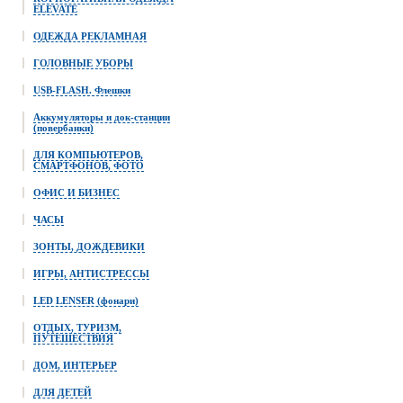
ELEVATE
ОДЕЖДА РЕКЛАМНАЯ
ГОЛОВНЫЕ УБОРЫ
USB-FLASH. Флешки
Аккумуляторы и док-станции
(повербанки)
ДЛЯ КОМПЬЮТЕРОВ,
СМАРТФОНОВ, ФОТО
ОФИС И БИЗНЕС
ЧАСЫ
ЗОНТЫ, ДОЖДЕВИКИ
ИГРЫ, АНТИСТРЕССЫ
LED LENSER (фонари)
ОТДЫХ, ТУРИЗМ,
ПУТЕШЕСТВИЯ
ДОМ, ИНТЕРЬЕР
ДЛЯ ДЕТЕЙ