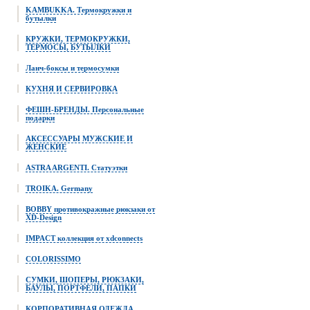
KAMBUKKA. Термокружки и
бутылки
КРУЖКИ, ТЕРМОКРУЖКИ,
ТЕРМОСЫ, БУТЫЛКИ
Ланч-боксы и термосумки
КУХНЯ И СЕРВИРОВКА
ФЕШН-БРЕНДЫ. Персональные
подарки
АКСЕССУАРЫ МУЖСКИЕ И
ЖЕНСКИЕ
ASTRA ARGENTI. Статуэтки
TROIKA. Germany
BOBBY противокражные рюкзаки от
XD-Design
IMPACT коллекция от xdconnects
COLORISSIMO
СУМКИ, ШОПЕРЫ, РЮКЗАКИ,
БАУЛЫ, ПОРТФЕЛИ, ПАПКИ
КОРПОРАТИВНАЯ ОДЕЖДА