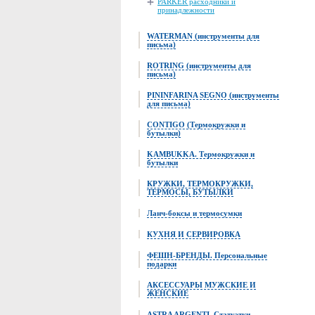
PARKER расходники и
принадлежности
WATERMAN (инструменты для
письма)
ROTRING (инструменты для
письма)
PININFARINA SEGNO (инструменты
для письма)
CONTIGO (Термокружки и
бутылки)
KAMBUKKA. Термокружки и
бутылки
КРУЖКИ, ТЕРМОКРУЖКИ,
ТЕРМОСЫ, БУТЫЛКИ
Ланч-боксы и термосумки
КУХНЯ И СЕРВИРОВКА
ФЕШН-БРЕНДЫ. Персональные
подарки
АКСЕССУАРЫ МУЖСКИЕ И
ЖЕНСКИЕ
ASTRA ARGENTI. Статуэтки