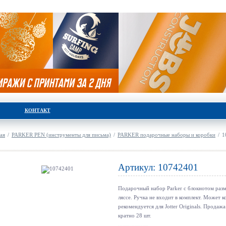
КОНТАКТ
ая
/
PARKER PEN (инструменты для письма)
/
PARKER подарочные наборы и коробки
/
1
Артикул: 10742401
Подарочный набор Parker с блокнотом разме
ляссе. Ручка не входит в комплект. Может к
рекомендуется для Jotter Originals. Продажа
кратно 28 шт.