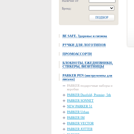
Наличие от
Бренд:
ПОДБОР
BE SAFE. Здоровье и гигиена
РУЧКИ ДЛЯ ЛОГОТИПОВ
ПРОМОАССОРТИ
БЛОКНОТЫ, ЕЖЕДНЕВНИКИ,
СТИКЕРЫ, ВИЗИТНИЦЫ
PARKER PEN (инструменты для
письма)
PARKER подарочные наборы и
коробки
PARKER Duofold, Premier, 5th
PARKER SONNET
NEW PARKER 51
PARKER Urban
PARKER IM
PARKER VECTOR
PARKER JOTTER