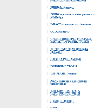
TROIKA. Germany
BOBBY противокражные рюкзаки от
XD-Design
IMPACT коллекция от xdconnects
COLORISSIMO
СУМКИ, ШОПЕРЫ, РЮКЗАКИ,
БАУЛЫ, ПОРТФЕЛИ, ПАПКИ
КОРПОРАТИВНАЯ ОДЕЖДА
ELEVATE
ОДЕЖДА РЕКЛАМНАЯ
ГОЛОВНЫЕ УБОРЫ
USB-FLASH. Флешки
Аккумуляторы и док-станции
(повербанки)
ДЛЯ КОМПЬЮТЕРОВ,
СМАРТФОНОВ, ФОТО
ОФИС И БИЗНЕС