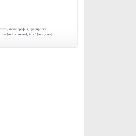
чать, шелкография, гравировка
mm (на блокноте), 45x7 (на ручке)