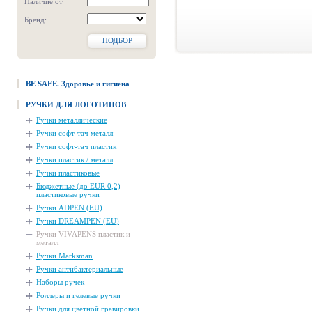
Наличие от
Бренд:
ПОДБОР
BE SAFE. Здоровье и гигиена
РУЧКИ ДЛЯ ЛОГОТИПОВ
Ручки металлические
Ручки софт-тач металл
Ручки софт-тач пластик
Ручки пластик / металл
Ручки пластиковые
Бюджетные (до EUR 0,2)
пластиковые ручки
Ручки ADPEN (EU)
Ручки DREAMPEN (EU)
Ручки VIVAPENS пластик и
металл
Ручки Marksman
Ручки антибактериальные
Наборы ручек
Роллеры и гелевые ручки
Ручки для цветной гравировки