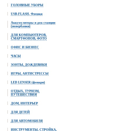
ГОЛОВНЫЕ УБОРЫ
USB-FLASH. Флешки
Аккумуляторы и док-станции
(повербанки)
ДЛЯ КОМПЬЮТЕРОВ,
СМАРТФОНОВ, ФОТО
ОФИС И БИЗНЕС
ЧАСЫ
ЗОНТЫ, ДОЖДЕВИКИ
ИГРЫ, АНТИСТРЕССЫ
LED LENSER (фонари)
ОТДЫХ, ТУРИЗМ,
ПУТЕШЕСТВИЯ
ДОМ, ИНТЕРЬЕР
ДЛЯ ДЕТЕЙ
ДЛЯ АВТОМОБИЛЯ
ИНСТРУМЕНТЫ, СТРОЙКА,