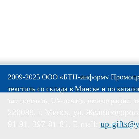
2009-2025 ООО «БТН-информ» Промопро
текстиль со склада в Минске и по катало
тампопечать, UV-печать, шелкография, т
220089, г. Минск, ул. Железнодорожн
91-91, 397-81-81. E-mail:
up-gifts@y
Пожалуйста, обратите внимание, эт