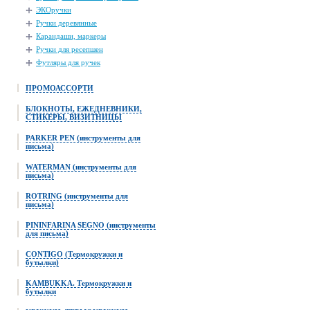
ЭКОручки
Ручки деревянные
Карандаши, маркеры
Ручки для ресепшен
Футляры для ручек
ПРОМОАССОРТИ
БЛОКНОТЫ, ЕЖЕДНЕВНИКИ,
СТИКЕРЫ, ВИЗИТНИЦЫ
PARKER PEN (инструменты для
письма)
WATERMAN (инструменты для
письма)
ROTRING (инструменты для
письма)
PININFARINA SEGNO (инструменты
для письма)
CONTIGO (Термокружки и
бутылки)
KAMBUKKA. Термокружки и
бутылки