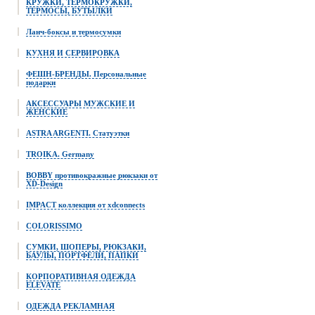
КРУЖКИ, ТЕРМОКРУЖКИ,
ТЕРМОСЫ, БУТЫЛКИ
Ланч-боксы и термосумки
КУХНЯ И СЕРВИРОВКА
ФЕШН-БРЕНДЫ. Персональные
подарки
АКСЕССУАРЫ МУЖСКИЕ И
ЖЕНСКИЕ
ASTRA ARGENTI. Статуэтки
TROIKA. Germany
BOBBY противокражные рюкзаки от
XD-Design
IMPACT коллекция от xdconnects
COLORISSIMO
СУМКИ, ШОПЕРЫ, РЮКЗАКИ,
БАУЛЫ, ПОРТФЕЛИ, ПАПКИ
КОРПОРАТИВНАЯ ОДЕЖДА
ELEVATE
ОДЕЖДА РЕКЛАМНАЯ