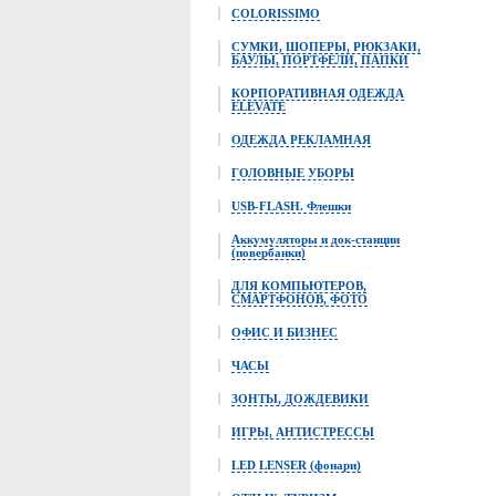
COLORISSIMO
СУМКИ, ШОПЕРЫ, РЮКЗАКИ,
БАУЛЫ, ПОРТФЕЛИ, ПАПКИ
КОРПОРАТИВНАЯ ОДЕЖДА
ELEVATE
ОДЕЖДА РЕКЛАМНАЯ
ГОЛОВНЫЕ УБОРЫ
USB-FLASH. Флешки
Аккумуляторы и док-станции
(повербанки)
ДЛЯ КОМПЬЮТЕРОВ,
СМАРТФОНОВ, ФОТО
ОФИС И БИЗНЕС
ЧАСЫ
ЗОНТЫ, ДОЖДЕВИКИ
ИГРЫ, АНТИСТРЕССЫ
LED LENSER (фонари)