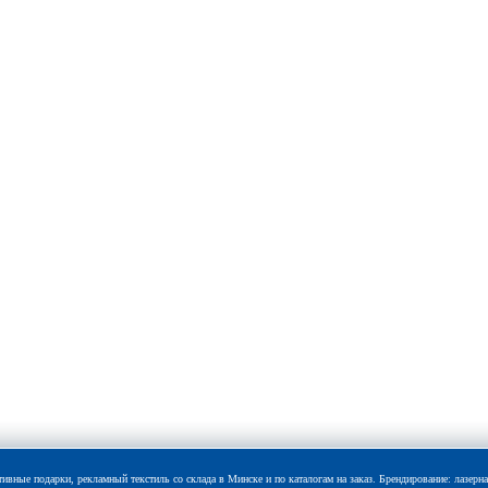
ые подарки, рекламный текстиль со склада в Минске и по каталогам на заказ. Брендирование: лазерная