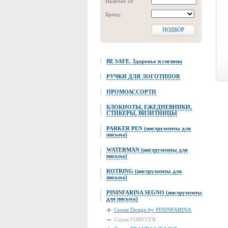
Наличие от
Бренд:
ПОДБОР
BE SAFE. Здоровье и гигиена
РУЧКИ ДЛЯ ЛОГОТИПОВ
ПРОМОАССОРТИ
БЛОКНОТЫ, ЕЖЕДНЕВНИКИ,
СТИКЕРЫ, ВИЗИТНИЦЫ
PARKER PEN (инструменты для
письма)
WATERMAN (инструменты для
письма)
ROTRING (инструменты для
письма)
PININFARINA SEGNO (инструменты
для письма)
Серия Design by PININFARINA
Серия FOREVER