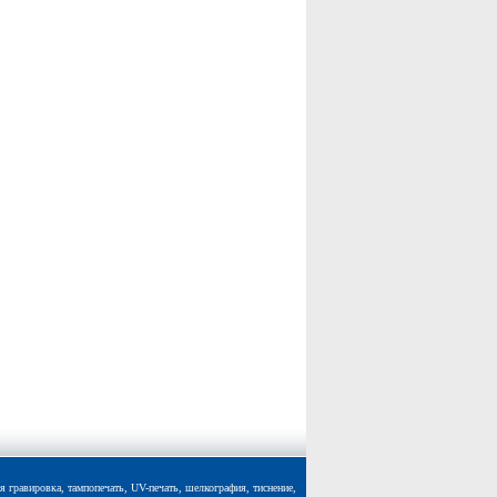
 гравировка, тампопечать, UV-печать, шелкография, тиснение,