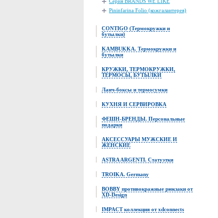
Серия BRANDS WE LIKE
Pininfarina Folio (кожгалантерея)
CONTIGO (Термокружки и
бутылки)
KAMBUKKA. Термокружки и
бутылки
КРУЖКИ, ТЕРМОКРУЖКИ,
ТЕРМОСЫ, БУТЫЛКИ
Ланч-боксы и термосумки
КУХНЯ И СЕРВИРОВКА
ФЕШН-БРЕНДЫ. Персональные
подарки
АКСЕССУАРЫ МУЖСКИЕ И
ЖЕНСКИЕ
ASTRA ARGENTI. Статуэтки
TROIKA. Germany
BOBBY противокражные рюкзаки от
XD-Design
IMPACT коллекция от xdconnects