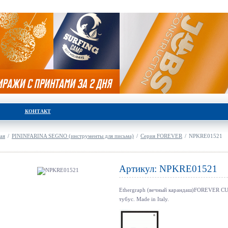
КОНТАКТ
ая
/
PININFARINA SEGNO (инструменты для письма)
/
Серия FOREVER
/
NPKRE01521
Артикул: NPKRE01521
Ethergraph (вечный карандаш)FOREVER C
тубус. Made in Italy.