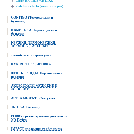
Серия BRANDS WE LIKE
Pininfarina Folio (кожгалантерея)
CONTIGO (Термокружки и
бутылки)
KAMBUKKA. Термокружки и
бутылки
КРУЖКИ, ТЕРМОКРУЖКИ,
ТЕРМОСЫ, БУТЫЛКИ
Ланч-боксы и термосумки
КУХНЯ И СЕРВИРОВКА
ФЕШН-БРЕНДЫ. Персональные
подарки
АКСЕССУАРЫ МУЖСКИЕ И
ЖЕНСКИЕ
ASTRA ARGENTI. Статуэтки
TROIKA. Germany
BOBBY противокражные рюкзаки от
XD-Design
IMPACT коллекция от xdconnects