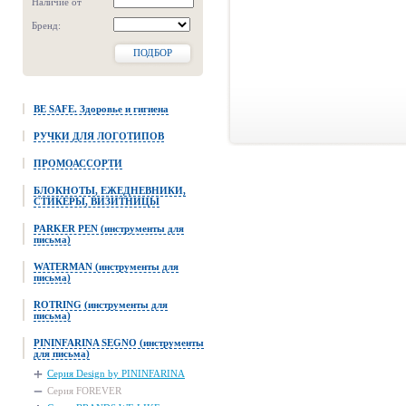
Наличие от
Бренд:
ПОДБОР
BE SAFE. Здоровье и гигиена
РУЧКИ ДЛЯ ЛОГОТИПОВ
ПРОМОАССОРТИ
БЛОКНОТЫ, ЕЖЕДНЕВНИКИ,
СТИКЕРЫ, ВИЗИТНИЦЫ
PARKER PEN (инструменты для
письма)
WATERMAN (инструменты для
письма)
ROTRING (инструменты для
письма)
PININFARINA SEGNO (инструменты
для письма)
Серия Design by PININFARINA
Серия FOREVER