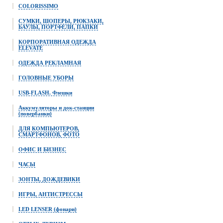
COLORISSIMO
СУМКИ, ШОПЕРЫ, РЮКЗАКИ,
БАУЛЫ, ПОРТФЕЛИ, ПАПКИ
КОРПОРАТИВНАЯ ОДЕЖДА
ELEVATE
ОДЕЖДА РЕКЛАМНАЯ
ГОЛОВНЫЕ УБОРЫ
USB-FLASH. Флешки
Аккумуляторы и док-станции
(повербанки)
ДЛЯ КОМПЬЮТЕРОВ,
СМАРТФОНОВ, ФОТО
ОФИС И БИЗНЕС
ЧАСЫ
ЗОНТЫ, ДОЖДЕВИКИ
ИГРЫ, АНТИСТРЕССЫ
LED LENSER (фонари)