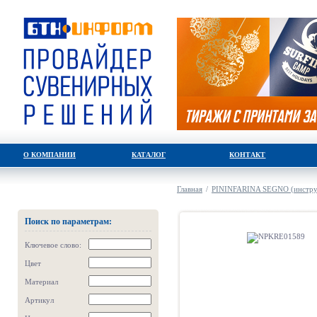
О КОМПАНИИ
КАТАЛОГ
КОНТАКТ
Главная
/
PININFARINA SEGNO (инструм
Поиск по параметрам:
Ключевое слово:
Цвет
Материал
Артикул