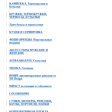
KAMBUKKA. Термокружки и
бутылки
КРУЖКИ, ТЕРМОКРУЖКИ,
ТЕРМОСЫ, БУТЫЛКИ
Ланч-боксы и термосумки
КУХНЯ И СЕРВИРОВКА
ФЕШН-БРЕНДЫ. Персональные
подарки
АКСЕССУАРЫ МУЖСКИЕ И
ЖЕНСКИЕ
ASTRA ARGENTI. Статуэтки
TROIKA. Germany
BOBBY противокражные рюкзаки от
XD-Design
IMPACT коллекция от xdconnects
COLORISSIMO
СУМКИ, ШОПЕРЫ, РЮКЗАКИ,
БАУЛЫ, ПОРТФЕЛИ, ПАПКИ
КОРПОРАТИВНАЯ ОДЕЖДА