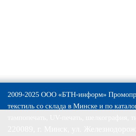
2009-2025 ООО «БТН-информ» Промопро
текстиль со склада в Минске и по катало
тампопечать, UV-печать, шелкография, т
220089, г. Минск, ул. Железнодорожн