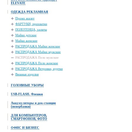
ELEVATE
ОДЕЖДА РЕКЛАМНАЯ
Промо жилет
ФАРТУКИ, прихватки
ПОЛОТЕНЦА, халаты
Майки детские
Майки женские
РАСПРОДАЖА Майки женские
РАСПРОДАЖА Майки мужские
РАСПРОДАЖА Поло мужские
РАСПРОДАЖА Поло женские
РАСПРОДАЖА Ветровки, куртки
Вязаные изделия
ГОЛОВНЫЕ УБОРЫ
USB-FLASH. Флешки
Аккумуляторы и док-станции
(повербанки)
ДЛЯ КОМПЬЮТЕРОВ,
СМАРТФОНОВ, ФОТО
ОФИС И БИЗНЕС