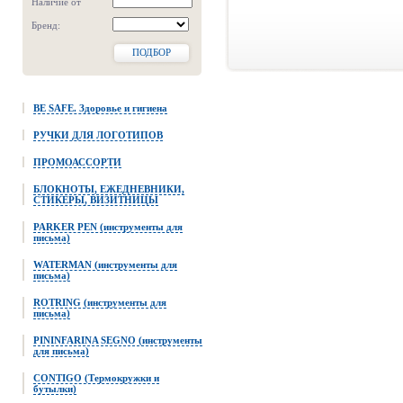
Наличие от
Бренд:
ПОДБОР
BE SAFE. Здоровье и гигиена
РУЧКИ ДЛЯ ЛОГОТИПОВ
ПРОМОАССОРТИ
БЛОКНОТЫ, ЕЖЕДНЕВНИКИ,
СТИКЕРЫ, ВИЗИТНИЦЫ
PARKER PEN (инструменты для
письма)
WATERMAN (инструменты для
письма)
ROTRING (инструменты для
письма)
PININFARINA SEGNO (инструменты
для письма)
CONTIGO (Термокружки и
бутылки)