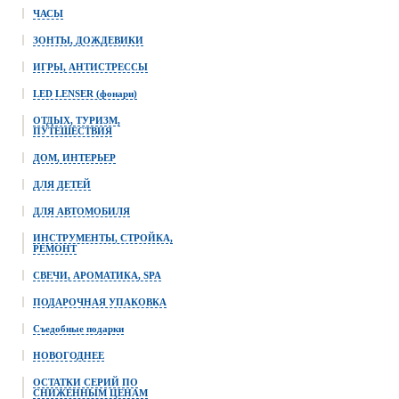
ЧАСЫ
ЗОНТЫ, ДОЖДЕВИКИ
ИГРЫ, АНТИСТРЕССЫ
LED LENSER (фонари)
ОТДЫХ, ТУРИЗМ,
ПУТЕШЕСТВИЯ
ДОМ, ИНТЕРЬЕР
ДЛЯ ДЕТЕЙ
ДЛЯ АВТОМОБИЛЯ
ИНСТРУМЕНТЫ, СТРОЙКА,
РЕМОНТ
СВЕЧИ, АРОМАТИКА, SPA
ПОДАРОЧНАЯ УПАКОВКА
Съедобные подарки
НОВОГОДНЕЕ
ОСТАТКИ СЕРИЙ ПО
СНИЖЕННЫМ ЦЕНАМ