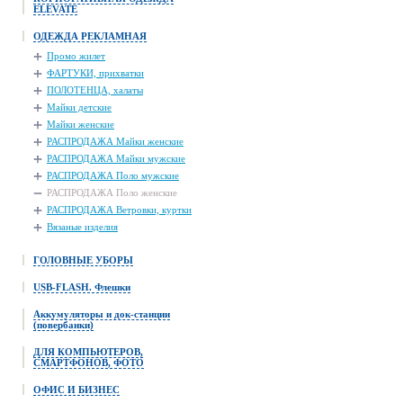
ELEVATE
ОДЕЖДА РЕКЛАМНАЯ
Промо жилет
ФАРТУКИ, прихватки
ПОЛОТЕНЦА, халаты
Майки детские
Майки женские
РАСПРОДАЖА Майки женские
РАСПРОДАЖА Майки мужские
РАСПРОДАЖА Поло мужские
РАСПРОДАЖА Поло женские
РАСПРОДАЖА Ветровки, куртки
Вязаные изделия
ГОЛОВНЫЕ УБОРЫ
USB-FLASH. Флешки
Аккумуляторы и док-станции
(повербанки)
ДЛЯ КОМПЬЮТЕРОВ,
СМАРТФОНОВ, ФОТО
ОФИС И БИЗНЕС