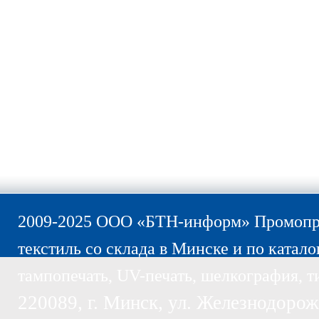
2009-2025 ООО «БТН-информ» Промопро
текстиль со склада в Минске и по катало
тампопечать, UV-печать, шелкография, т
220089, г. Минск, ул. Железнодорожн