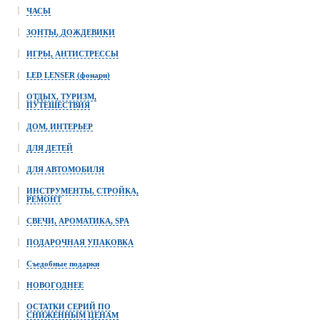
ЧАСЫ
ЗОНТЫ, ДОЖДЕВИКИ
ИГРЫ, АНТИСТРЕССЫ
LED LENSER (фонари)
ОТДЫХ, ТУРИЗМ,
ПУТЕШЕСТВИЯ
ДОМ, ИНТЕРЬЕР
ДЛЯ ДЕТЕЙ
ДЛЯ АВТОМОБИЛЯ
ИНСТРУМЕНТЫ, СТРОЙКА,
РЕМОНТ
СВЕЧИ, АРОМАТИКА, SPA
ПОДАРОЧНАЯ УПАКОВКА
Съедобные подарки
НОВОГОДНЕЕ
ОСТАТКИ СЕРИЙ ПО
СНИЖЕННЫМ ЦЕНАМ