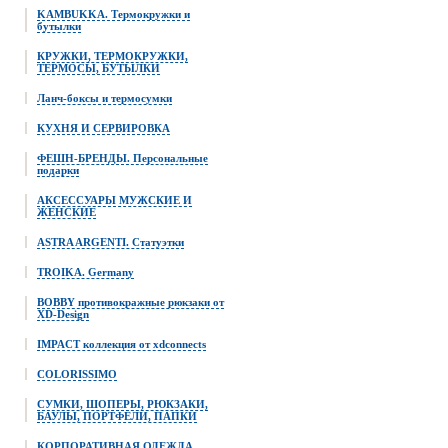
KAMBUKKA. Термокружки и
бутылки
КРУЖКИ, ТЕРМОКРУЖКИ,
ТЕРМОСЫ, БУТЫЛКИ
Ланч-боксы и термосумки
КУХНЯ И СЕРВИРОВКА
ФЕШН-БРЕНДЫ. Персональные
подарки
АКСЕССУАРЫ МУЖСКИЕ И
ЖЕНСКИЕ
ASTRA ARGENTI. Статуэтки
TROIKA. Germany
BOBBY противокражные рюкзаки от
XD-Design
IMPACT коллекция от xdconnects
COLORISSIMO
СУМКИ, ШОПЕРЫ, РЮКЗАКИ,
БАУЛЫ, ПОРТФЕЛИ, ПАПКИ
КОРПОРАТИВНАЯ ОДЕЖДА