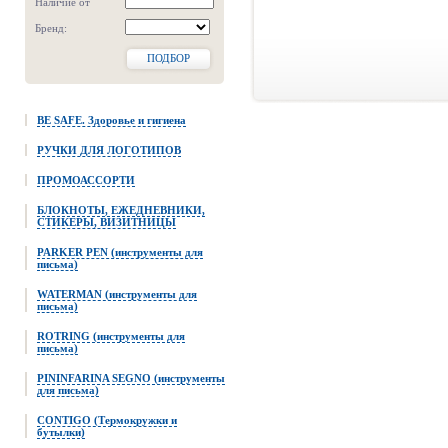
Наличие от
Бренд:
ПОДБОР
BE SAFE. Здоровье и гигиена
РУЧКИ ДЛЯ ЛОГОТИПОВ
ПРОМОАССОРТИ
БЛОКНОТЫ, ЕЖЕДНЕВНИКИ,
СТИКЕРЫ, ВИЗИТНИЦЫ
PARKER PEN (инструменты для
письма)
WATERMAN (инструменты для
письма)
ROTRING (инструменты для
письма)
PININFARINA SEGNO (инструменты
для письма)
CONTIGO (Термокружки и
бутылки)