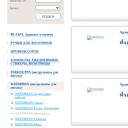
Наличие от
Бренд:
ПОДБОР
Арти
BE SAFE. Здоровье и гигиена
РУЧКИ ДЛЯ ЛОГОТИПОВ
ПРОМОАССОРТИ
БЛОКНОТЫ, ЕЖЕДНЕВНИКИ,
СТИКЕРЫ, ВИЗИТНИЦЫ
PARKER PEN (инструменты для
письма)
WATERMAN (инструменты для
Арти
письма)
WATERMAN подарочные
наборы
WATERMAN Carene
WATERMAN Expert, Perspective
WATERMAN Hemisphere
WATERMAN Embleme
WATERMAN Allure