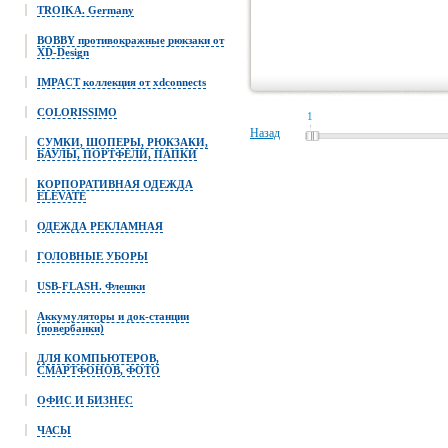
TROIKA. Germany
BOBBY противокражные рюкзаки от
XD-Design
IMPACT коллекция от xdconnects
COLORISSIMO
1
Назад
СУМКИ, ШОПЕРЫ, РЮКЗАКИ,
БАУЛЫ, ПОРТФЕЛИ, ПАПКИ
КОРПОРАТИВНАЯ ОДЕЖДА
ELEVATE
ОДЕЖДА РЕКЛАМНАЯ
ГОЛОВНЫЕ УБОРЫ
USB-FLASH. Флешки
Аккумуляторы и док-станции
(повербанки)
ДЛЯ КОМПЬЮТЕРОВ,
СМАРТФОНОВ, ФОТО
ОФИС И БИЗНЕС
ЧАСЫ