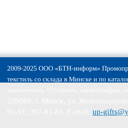
2009-2025 ООО «БТН-информ» Промопро
текстиль со склада в Минске и по катало
тампопечать, UV-печать, шелкография, т
220089, г. Минск, ул. Железнодорожн
91-91, 397-81-81. E-mail:
up-gifts@y
Пожалуйста, обратите внимание, эт