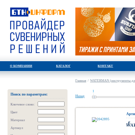
О КОМПАНИИ
КАТАЛОГ
КОНТАКТ
Главная
/
WATERMAN (инструменты для
1
Поиск по параметрам:
Назад
Ключевое слово:
Цвет
Арти
Материал
Артикул