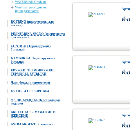
WATERMAN Graduate
Waterman расходники и
Арти
принадлежности
ROTRING (инструменты для
письма)
PININFARINA SEGNO (инструменты
для письма)
CONTIGO (Термокружки и
бутылки)
KAMBUKKA. Термокружки и
бутылки
Арти
КРУЖКИ, ТЕРМОКРУЖКИ,
ТЕРМОСЫ, БУТЫЛКИ
Ланч-боксы и термосумки
КУХНЯ И СЕРВИРОВКА
ФЕШН-БРЕНДЫ. Персональные
подарки
АКСЕССУАРЫ МУЖСКИЕ И
Арти
ЖЕНСКИЕ
ASTRA ARGENTI. Статуэтки