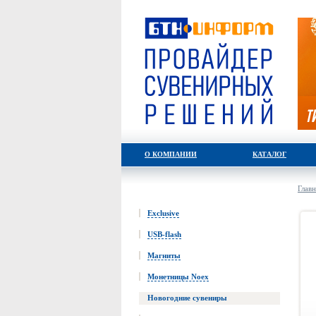
О КОМПАНИИ
КАТАЛОГ
Главн
Exclusive
USB-flash
Магниты
Монетницы Noex
Новогодние сувениры