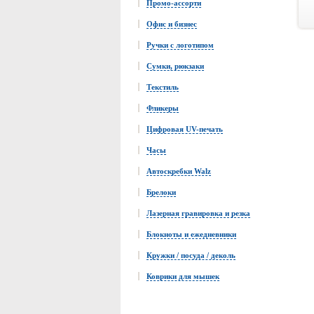
Промо-ассорти
Офис и бизнес
Ручки с логотипом
Сумки, рюкзаки
Текстиль
Фликеры
Цифровая UV-печать
Часы
Автоскребки Walz
Брелоки
Лазерная гравировка и резка
Блокноты и ежедневники
Кружки / посуда / деколь
Коврики для мышек