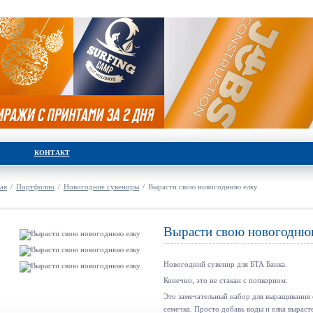
КОНТАКТ
ая
/
Портфолио
/
Новогодние сувениры
/
Вырасти свою новогоднюю елку
Вырасти свою новогодню
Новогодний сувенир для БТА Банка.
Конечно, это не стакан с попкорном.
Это замечательный набор для выращивания 
семечка. Просто добавь воды и елка вырасте